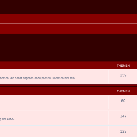
THEMEN
259
 Themen, die sonst nirgends dazu passen, kommen hier rein.
THEMEN
80
147
ng der OISS.
123