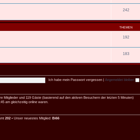
242
THEMEN
192
183
Ich habe mein Passwort vergessen
|
Angemeldet bleiben
are Mitglieder und 119 Gäste (basierend auf den aktiven Besuchern der letzten 5 Minuten)
5 am gleichzeitig online waren.
samt
202
• Unser neuestes Mitglied:
Bi66