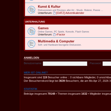
Kunst & Kultur
Diskussionen und Reviews aller Art - Musik, Malerei, Poesie ...
Unterforum:
[OATZ] Adventkalender
UNTERHALTUNG
Games
Online Games, PC Spiele, Konsole, Flash Games
Unterforum:
rFactor
Multimedia & Computer
Soft- und Hardware-bezogene Diskussion.
ANMELDEN
Benutzername:
Passwort:
WER IST ONLINE?
Insgesamt sind
119
Besucher online :: 0 sichtbare Mitglieder, 0 unsichtb
Der Besucherrekord liegt bei
3639
Besuchern, die am Mo Apr 27, 2026 3:4
STATISTIK
Beiträge insgesamt
79148
• Themen insgesamt
1632
• Mitglieder insge