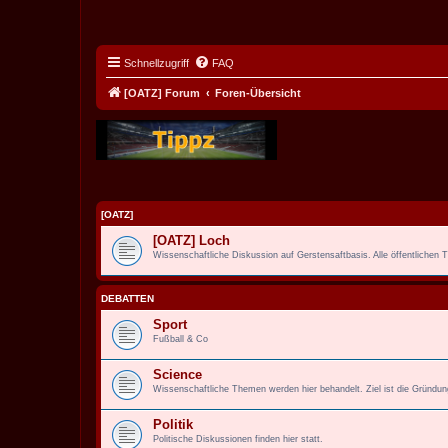
Schnellzugriff
FAQ
[OATZ] Forum
Foren-Übersicht
[OATZ]
[OATZ] Loch
Wissenschaftliche Diskussion auf Gerstensaftbasis. Alle öffentlichen
DEBATTEN
Sport
Fußball & Co
Science
Wissenschaftliche Themen werden hier behandelt. Ziel ist die Gründu
Politik
Politische Diskussionen finden hier statt.